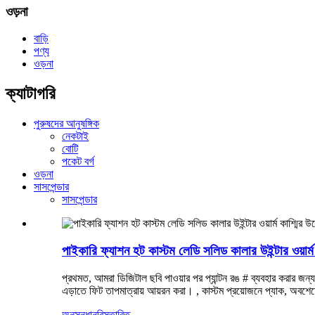
ওড়না
বাড়ি
পণ্য
ওড়না
ক্যাটাগরি
পুরুষদের আনুষঙ্গিক
নেকটাই
বোটি
পকেট বর্গ
ওড়না
সাসপেন্ডার
সাসপেন্ডার
পাইকারি ফ্যাশন হট কাস্টম লেডি সলিড কালার উইন্টার ওয়ার্ম
প্রথমত, আমরা ডিজিটাল ছবি পাওয়ার পর প্যান্টন রঙ # ব্যবহার করার জন্য
এড়াতে ফিট তাপমাত্রায় আয়রন করা। , কাস্টম প্রয়োজনে প্যাক, অবশেষ
অনুসন্ধান
বিস্তারিত