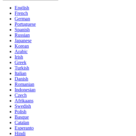
English
French
German
Portuguese
Spanish
Russian
Japanese
Korean
Arabic
Irish
Greek
Turkish
Italian
Danish
Romanian
Indonesian
Czech
Afrikaans
Swedish
Polish
Basque
Catalan
Esperanto
Hindi