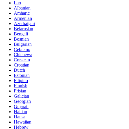
Lao
Albanian
Amharic
Armenian
Azerbaijani
Belarusian
Bengali
Bosnian
Bulgarian
Cebuano
Chichewa
Corsican
Croatian
Dutch
Estonian
Filipino
Finnish
Frisian
Galician
Georgian
Gujarati
Haitian
Hausa
Hawaiian
Hebrew